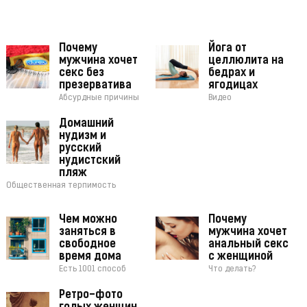
Почему
Йога от
мужчина хочет
целлюлита на
секс без
бедрах и
презерватива
ягодицах
Абсурдные причины
Видео
Домашний
нудизм и
русский
нудистский
пляж
Общественная терпимость
Чем можно
Почему
заняться в
мужчина хочет
свободное
анальный секс
время дома
с женщиной
Есть 1001 способ
Что делать?
Ретро-фото