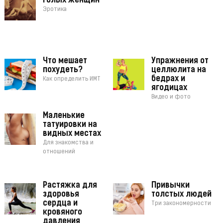
голых женщин
Эротика
Что мешает
Упражнения от
похудеть?
целлюлита на
бедрах и
Как определить ИМТ
ягодицах
Видео и фото
Маленькие
татуировки на
видных местах
Для знакомства и
отношений
Растяжка для
Привычки
здоровья
толстых людей
сердца и
Три закономерности
кровяного
давления