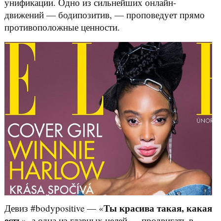
унификации. Одно из сильнейших онлайн-
движений — бодипозитив, — проповедует прямо
противоположные ценности.
Ты красива такая, какая
Девиз #bodypositive — «
есть
», а одна из главных целей — продвигать в