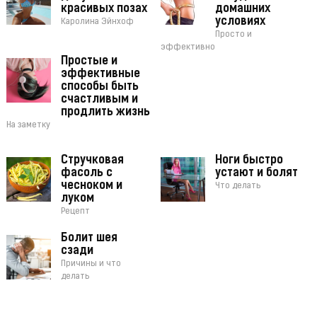
красивых позах
домашних
условиях
Каролина Эйнхоф
Просто и
эффективно
Простые и
эффективные
способы быть
счастливым и
продлить жизнь
На заметку
Стручковая
Ноги быстро
фасоль с
устают и болят
чесноком и
Что делать
луком
Рецепт
Болит шея
сзади
Причины и что
делать