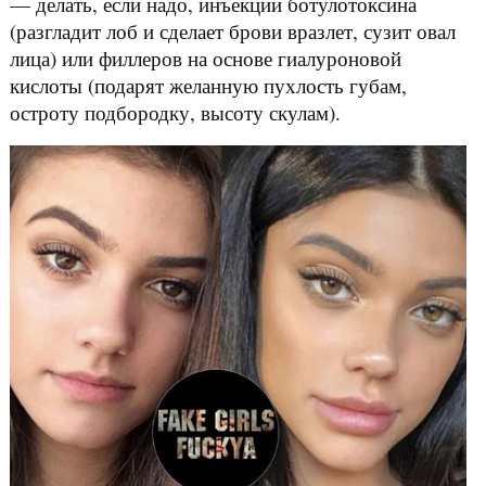
— делать, если надо, инъекции ботулотоксина
(разгладит лоб и сделает брови вразлет, сузит овал
лица) или филлеров на основе гиалуроновой
кислоты (подарят желанную пухлость губам,
остроту подбородку, высоту скулам).