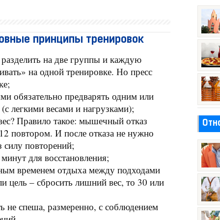
новные принципы тренировок
 разделить на две группы и каждую
ивать» на одной тренировке. Но пресс
ке;
ями обязательно предварять одним или
(с легкими весами и нагрузками);
вес? Правило такое: мышечный отказ
Отн
12 повтором. И после отказа не нужно
з силу повторений;
 минут для восстановления;
ным временем отдыха между подходами
ли цель – сбросить лишний вес, то 30 или
ь не спеша, размеренно, с соблюдением
ений.