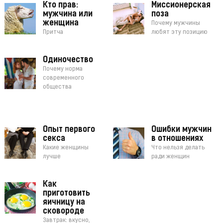
Кто прав:
Миссионерская
мужчина или
поза
женщина
Почему мужчины
Притча
любят эту позицию
Одиночество
Почему норма
современного
общества
Опыт первого
Ошибки мужчин
секса
в отношениях
Какие женщины
Что нельзя делать
лучше
ради женщин
Как
приготовить
яичницу на
сковороде
Завтрак: вкусно,