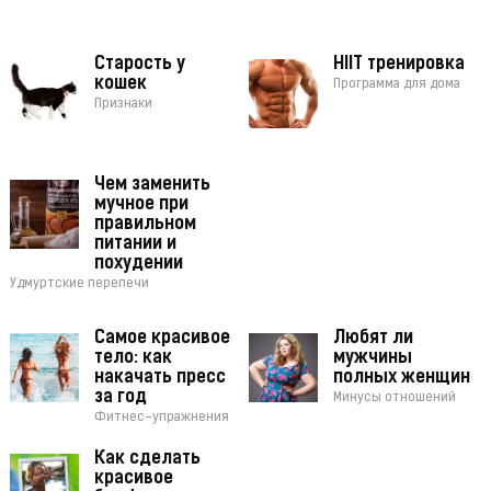
Старость у
HIIT тренировка
кошек
Программа для дома
Признаки
Чем заменить
мучное при
правильном
питании и
похудении
Удмуртские перепечи
Самое красивое
Любят ли
тело: как
мужчины
накачать пресс
полных женщин
за год
Минусы отношений
Фитнес-упражнения
Как сделать
красивое