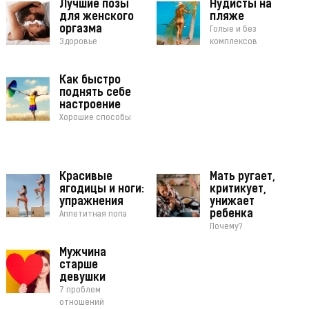
Лучшие позы
Нудисты на
для женского
пляже
оргазма
Голые и без
Здоровье
комплексов
Как быстро
поднять себе
настроение
Хорошие способы
Красивые
Мать ругает,
ягодицы и ноги:
критикует,
упражнения
унижает
ребенка
Аппетитная попа
Почему?
Мужчина
старше
девушки
7 проблем
отношений