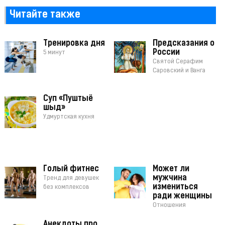
Читайте также
Тренировка дня
Предсказания о
России
5 минут
Святой Серафим
Саровский и Ванга
Суп «Пуштыё
шыд»
Удмуртская кухня
Голый фитнес
Может ли
мужчина
Тренд для девушек
измениться
без комплексов
ради женщины
Отношения
Анекдоты про