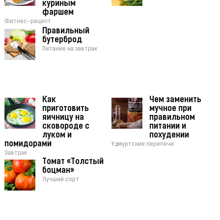
куриным
фаршем
Фитнес-рецепт
Правильный
бутерброд
Питание на завтрак
Как
Чем заменить
приготовить
мучное при
яичницу на
правильном
сковороде с
питании и
луком и
похудении
помидорами
Удмуртские перепечи
Завтрак
Томат «Толстый
боцман»
Лучший сорт