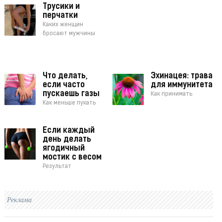
Трусики и
перчатки
Каких женщин
бросают мужчины
Что делать,
Эхинацея: трава
если часто
для иммунитета
пускаешь газы
Как принимать
Как меньше пукать
Если каждый
день делать
ягодичный
мостик с весом
Результат
Реклама