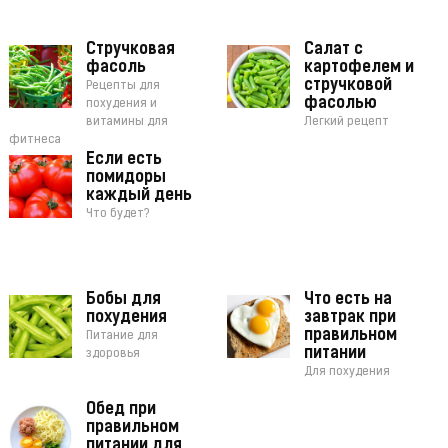
Стручковая
Салат с
фасоль
картофелем и
стручковой
Рецепты для
фасолью
похудения и
витамины для
Легкий рецепт
фитнеса
Если есть
помидоры
каждый день
Что будет?
Бобы для
Что есть на
похудения
завтрак при
правильном
Питание для
питании
здоровья
Для похудения
Обед при
правильном
питании для