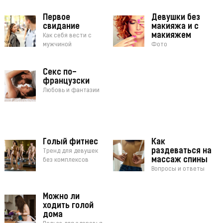
Первое
Девушки без
свидание
макияжа и с
макияжем
Как себя вести с
мужчиной
Фото
Секс по-
французски
Любовь и фантазии
Голый фитнес
Как
раздеваться на
Тренд для девушек
массаж спины
без комплексов
Вопросы и ответы
Можно ли
ходить голой
дома