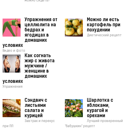
можно сидеть?
Упражнения от
Можно ли есть
целлюлита на
картофель при
бедрах и
похудении
ягодицах в
Диетический рецепт
домашних
условиях
Видео и фото
Как согнать
жир с живота
мужчине /
женщине в
домашних
условиях
Упражнения
Сэндвич с
Шарлотка с
листьями
яблоками,
салата и
курагой и
курицей
орехами
Завтрак и перекус
Лучший проверенный
при ПП
"бабушкин" рецепт