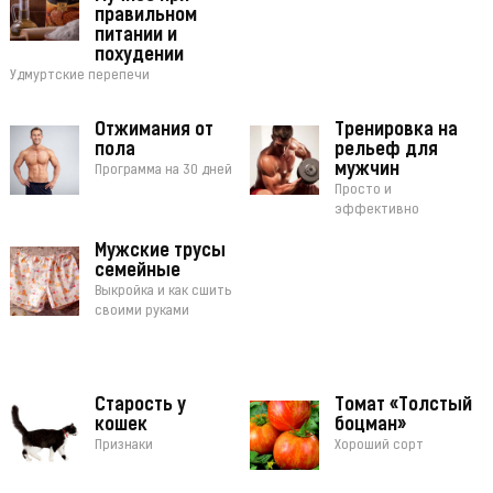
правильном
питании и
похудении
Удмуртские перепечи
Отжимания от
Тренировка на
пола
рельеф для
мужчин
Программа на 30 дней
Просто и
эффективно
Мужские трусы
семейные
Выкройка и как сшить
своими руками
Старость у
Томат «Толстый
кошек
боцман»
Признаки
Хороший сорт