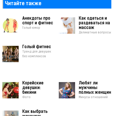
Читайте также
Анекдоты про
Как одеться и
спорт и фитнес
раздеваться на
массаж
Голый юмор
Деликатные вопросы
Голый фитнес
Тренд для девушек
без комплексов
Корейские
Любят ли
девушки:
мужчины
бикини
полных женщин
Фото
Минусы отношений
Как выбрать