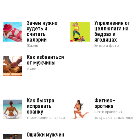
Зачем нужно
Упражнения от
худеть и
целлюлита на
считать
бедрах и
калории
ягодицах
Жизнь
Видео и фото
Как избавиться
от мужчины
3 дня
Как быстро
Фитнес-
исправить
эротика
осанку
Фото красивых
Упражнения с палкой
девушек в стиле «ню»
Ошибки мужчин