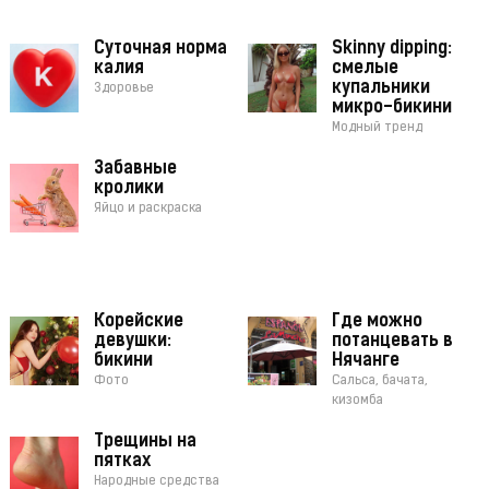
Суточная норма
Skinny dipping:
калия
смелые
купальники
Здоровье
микро-бикини
Модный тренд
Забавные
кролики
Яйцо и раскраска
Корейские
Где можно
девушки:
потанцевать в
бикини
Нячанге
Фото
Сальса, бачата,
кизомба
Трещины на
пятках
Народные средства